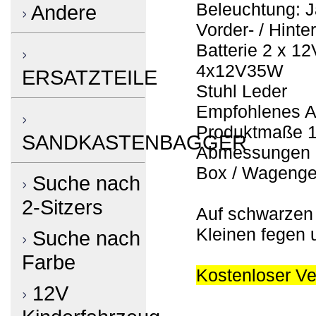
Beleuchtung: J
Andere
Vorder- / Hint
Batterie 2 x 12
4x12V35W
ERSATZTEILE
Stuhl Leder
Empfohlenes Al
Produktmaße 
SANDKASTENBAGGER
Abmessungen 
Box / Wagenge
Suche nach
2-Sitzers
Auf schwarzen 
Kleinen fegen 
Suche nach
Farbe
Kostenloser V
12V