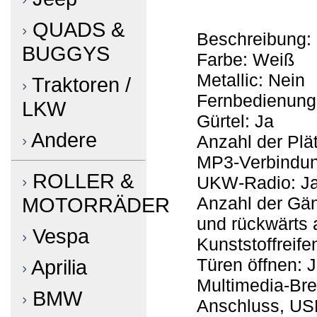
QUADS &
Beschreibung:
BUGGYS
Farbe: Weiß
Metallic: Nein
Traktoren /
Fernbedienung
LKW
Gürtel: Ja
Andere
Anzahl der Plä
MP3-Verbindun
ROLLER &
UKW-Radio: J
Anzahl der Gän
MOTORRÄDER
und rückwärts
Vespa
Kunststoffreife
Türen öffnen: 
Aprilia
Multimedia-Bre
BMW
Anschluss, US